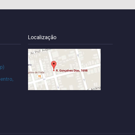
Localização
p)
entro,