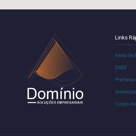
Links Rá
Falta de
DAEE
Prefeitur
Indeniza
Corpo de