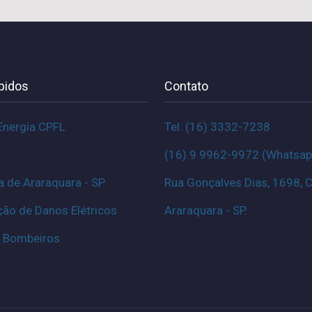
pidos
Contato
 Energia CPFL
Tel: (16) 3332-7238
(16) 9 9962-9972 (Whatsap
a de Araraquara - SP
Rua Gonçalves Dias, 1698, C
ção de Danos Elétricos
Araraquara - SP.
 Bombeiros